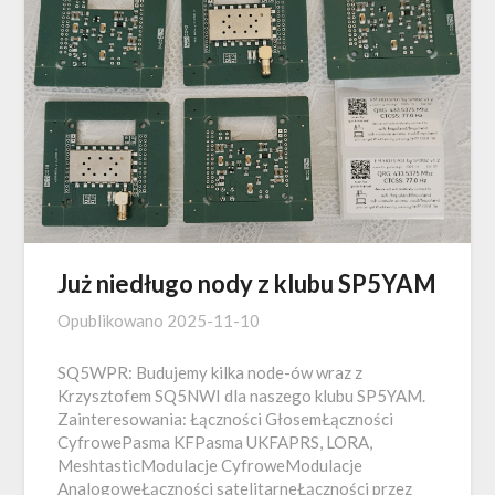
Już niedługo nody z klubu SP5YAM
Opublikowano
2025-11-10
SQ5WPR: Budujemy kilka node-ów wraz z
Krzysztofem SQ5NWI dla naszego klubu SP5YAM.
Zainteresowania: Łączności GłosemŁączności
CyfrowePasma KFPasma UKFAPRS, LORA,
MeshtasticModulacje CyfroweModulacje
AnalogoweŁączności satelitarneŁączności przez