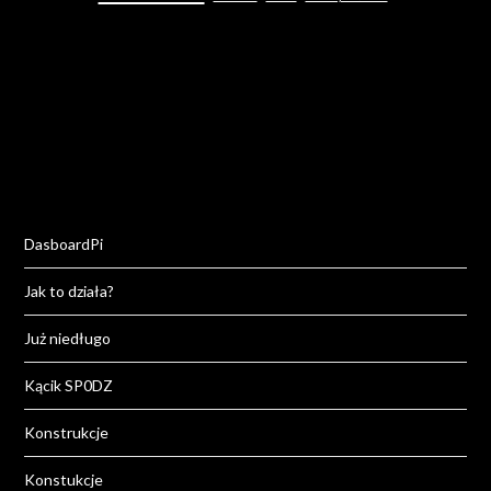
DasboardPi
Jak to działa?
Już niedługo
Kącik SP0DZ
Konstrukcje
Konstukcje