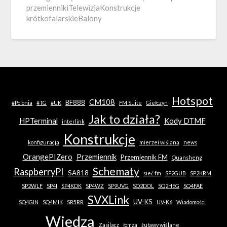
przemiennikiTelewizjaKonstrukcje
krótkofalarskieBalony
Hotspot
CM108
BF888
#Polonia
#TG
#UK
FM Suite
Giełczyn
Jak to działa?
HPTerminal
Kody DTMF
interlink
Konstrukcje
konfiguracja
mierzei wiślana
news
OrangePIZero
Przemiennik
Przemiennik FM
Quansheng
Schematy
RaspberryPI
SA818
sieć fm
SP2GUB
SP2KRM
SP2WLF
SP4I
SP4KDK
SP4WZ
SP9UVG
SQ2DOL
SQ2HEG
SQ4FAE
SVXLink
UV-K5
SQ4GIN
SQ4MIK
SR5RR
UV-K6
Wiadomości
Wiedza
Zasilacz
łomża
żuławy wiślane