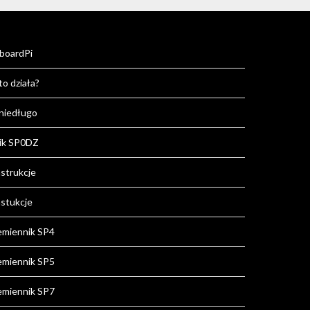
boardPi
to działa?
 niedługo
ik SP0DZ
strukcje
stukcje
emiennik SP4
emiennik SP5
emiennik SP7