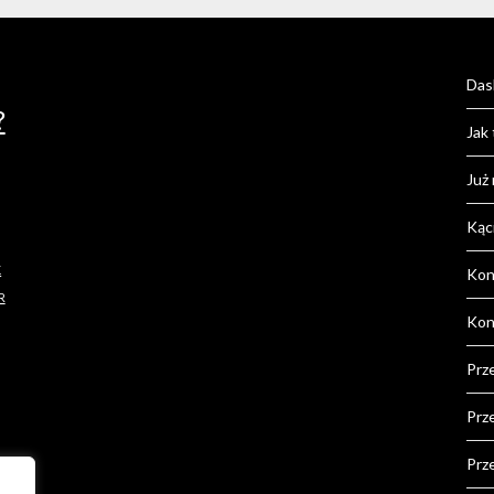
Das
?
Jak 
Już
Kąc
K
Kon
R
Kon
Prz
Prz
Prz