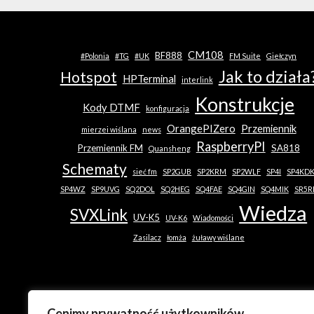
CM108
BF888
#Polonia
#TG
#UK
FM Suite
Giełczyn
Jak to działa
Hotspot
HPTerminal
interlink
Konstrukcje
Kody DTMF
konfiguracja
OrangePIZero
Przemiennik
mierzei wiślana
news
RaspberryPI
Przemiennik FM
SA818
Quansheng
Schematy
sieć fm
SP2GUB
SP2KRM
SP2WLF
SP4I
SP4KD
SP4WZ
SP9UVG
SQ2DOL
SQ2HEG
SQ4FAE
SQ4GIN
SQ4MIK
SR5R
Wiedza
SVXLink
UV-K5
UV-K6
Wiadomości
Zasilacz
łomża
żuławy wiślane
Cenimy prywatność użytkowników