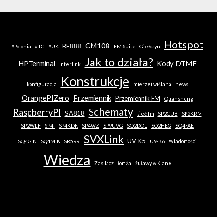
Hotspot
CM108
BF888
#Polonia
#TG
#UK
FM Suite
Giełczyn
Jak to działa?
HPTerminal
Kody DTMF
interlink
Konstrukcje
konfiguracja
mierzei wiślana
news
OrangePIZero
Przemiennik
Przemiennik FM
Quansheng
Schematy
RaspberryPI
SA818
sieć fm
SP2GUB
SP2KRM
SP2WLF
SP4I
SP4KDK
SP4WZ
SP9UVG
SQ2DOL
SQ2HEG
SQ4FAE
SVXLink
UV-K5
SQ4GIN
SQ4MIK
SR5RR
UV-K6
Wiadomości
Wiedza
Zasilacz
łomża
żuławy wiślane