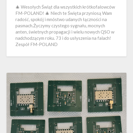
🎄 Wesołych Świąt dla wszystkich krótkofalowców
FM-POLAND! 🎄 Niech te Święta przyniosą Wam
radość, spokój i mnóstwo udanych łączności na
pasmach.Życzymy czystego sygnału, mocnych
anten, świetnych propagacji i wielu nowych QSO w
nadchodzącym roku. 73 i do usłyszenia na falach!
Zespół FM-POLAND