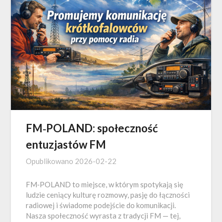
FM‑POLAND: społeczność
entuzjastów FM
Opublikowano
2026-02-22
FM‑POLAND to miejsce, w którym spotykają się
ludzie ceniący kulturę rozmowy, pasję do łączności
radiowej i świadome podejście do komunikacji.
Nasza społeczność wyrasta z tradycji FM — tej,