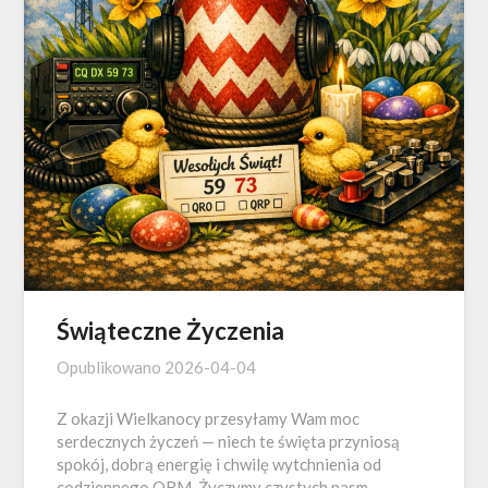
Świąteczne Życzenia
Opublikowano
2026-04-04
Z okazji Wielkanocy przesyłamy Wam moc
serdecznych życzeń — niech te święta przyniosą
spokój, dobrą energię i chwilę wytchnienia od
codziennego QRM. Życzymy czystych pasm,