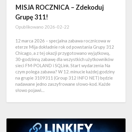
MISJA ROCZNICA – Zdekoduj
Grupę 311!
Opublikowano
2026-02-22
12 marca 2026 – specjalna zabawa rocznicowa w
eterze Mija dokładnie rok od powstania Grupy 312
Chicago, a z tej okazji przygotowano wyjątkową,
30‑godzinną zabawę dla wszystkich użytkowników
sieci FM‑POLAND i SQLink. Start wydarzenia Na
czym polega zabawa? W 12. minucie każdej godziny
na grupie 3109311 (Group 312 INFO NET) będzie
nadawane jedno zaszyfrowane słowo‑kod. Każde
słowo pojawi…