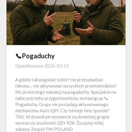
📞Pogaduchy
Opublikowano
2026-02-01
A gdyby tak pogadać sobie? nie przeszkadzać
nikomu… nie aktywować wszystkich przemienników?
Nic prostszego wskakuj na pogaduchy. Specjalnie na
takie potrzeby przygotowaliśmy zestaw grup 📞
Pogaduchy. Grupy nie posiadają aktywowanego
mechanizmu Auto QSY. Czy istnieje inny sposób?
TAK. W dowolnym momencie na dowolnej grupie
wystarczy uruchomić QSY 92#. Życzymy milej
zabawy Zespół FM-POLAND