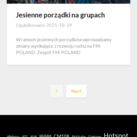
Jesienne porządki na grupach
Opublikowano
2025-10-19
W ramach jesiennych porządków wprowadzamy
zmiany wynikające z rozwoju ruchu na FM-
POLAND. Zespół FM-POLAND
1
Next
Hotspot
CM108
BF888
#Polonia
#TG
#UK
FM Suite
Giełczyn