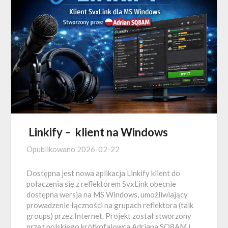
Linkify – klient na Windows
Opublikowano
2026-02-22
Dostępna jest nowa aplikacja Linkify klient do
połaczenia się z reflektorem SvxLink obecnie
dostępna wersja na MS Windows, umożliwiający
prowadzenie łączności na grupach reflektora (talk
groups) przez Internet. Projekt został stworzony
przez polskiego krótkofalowca Adriana SQ8AM i