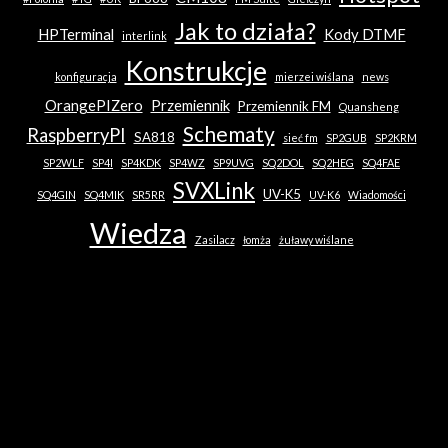
Jak to działa?
HPTerminal
Kody DTMF
interlink
Konstrukcje
konfiguracja
mierzei wiślana
news
OrangePIZero
Przemiennik
Przemiennik FM
Quansheng
Schematy
RaspberryPI
SA818
sieć fm
SP2GUB
SP2KRM
SP2WLF
SP4I
SP4KDK
SP4WZ
SP9UVG
SQ2DOL
SQ2HEG
SQ4FAE
SVXLink
UV-K5
SQ4GIN
SQ4MIK
SR5RR
UV-K6
Wiadomości
Wiedza
Zasilacz
łomża
żuławy wiślane