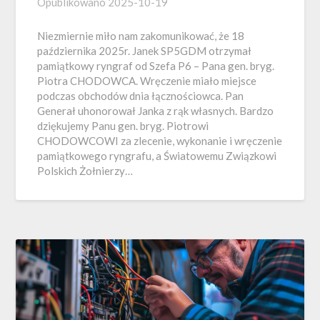
Opublikowano
2025-10-19
Niezmiernie miło nam zakomunikować, że 18
października 2025r. Janek SP5GDM otrzymał
pamiątkowy ryngraf od Szefa P6 – Pana gen. bryg.
Piotra CHODOWCA. Wręczenie miało miejsce
podczas obchodów dnia łącznościowca. Pan
Generał uhonorował Janka z rąk własnych. Bardzo
dziękujemy Panu gen. bryg. Piotrowi
CHODOWCOWI za zlecenie, wykonanie i wręczenie
pamiątkowego ryngrafu, a Światowemu Związkowi
Polskich Żołnierzy…