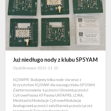
Już niedługo nody z klubu SP5YAM
Opublikowano
2025-11-10
SQ5WPR: Budujemy kilka node-ów wraz z
Krzysztofem SQ5NWI dla naszego klubu SP5YAM.
Zainteresowania: Łączności GłosemŁączności
CyfrowePasma KFPasma UKFAPRS, LORA,
MeshtasticModulacje CyfroweModulacje
AnalogoweŁączności satelitarneŁączności przez
przemiennikiTelewizjaKonstrukcje