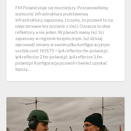
FM Poland staje się mocniejszy. Postanowiliśmy
wzmocnić infrastrukturę podstawową
infrastrukturą zapasową. Liczymy, że pozwoli to na
nieprzerwane korzystanie z sieci. Oznacza to dwa
reflektory a nie jeden. W planach mamy też 3ci
zapasowy w regionie bezpiecznym. Już dzisiaj
wprowadź zmiany w swoim pliku konfiguracyjnym
svxlink.conf. HOSTS = ip4.reflector.fm-poland.pl,
ip4.reflector2.fm-poland.pl, ip4.reflector3.fm-
poland.pl Konfiguracja pozwoli również uzyskać
lepszą…