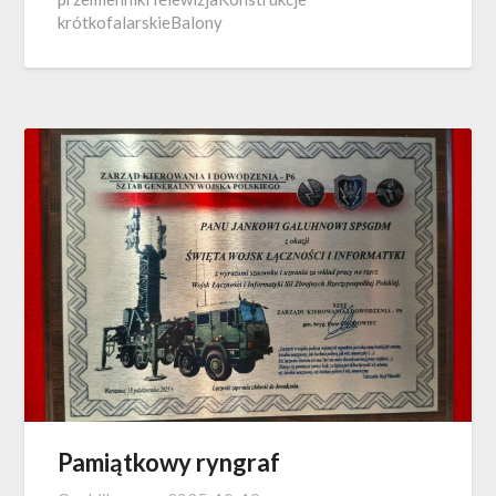
krótkofalarskieBalony
Pamiątkowy ryngraf