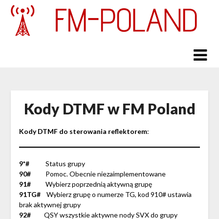
Skip
to
content
Kody DTMF w FM Poland
Kody DTMF do sterowania reflektorem
:
9*#
Status grupy
90#
Pomoc. Obecnie niezaimplementowane
91#
Wybierz poprzednią aktywną grupę
91TG#
Wybierz grupę o numerze TG, kod 910# ustawia
brak aktywnej grupy
92#
QSY wszystkie aktywne nody SVX do grupy