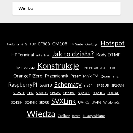
Wiedza
Hotspot
CM108
BF888
#Polonia
#TG
#UK
FM Suite
Giełczyn
Jak to działa?
HPTerminal
Kody DTMF
interlink
Konstrukcje
konfiguracja
mierzei wiślana
news
OrangePIZero
Przemiennik
Przemiennik FM
Quansheng
Schematy
RaspberryPI
SA818
sieć fm
SP2GUB
SP2KRM
SP2WLF
SP4I
SP4KDK
SP4WZ
SP9UVG
SQ2DOL
SQ2HEG
SQ4FAE
SVXLink
UV-K5
SQ4GIN
SQ4MIK
SR5RR
UV-K6
Wiadomości
Wiedza
Zasilacz
łomża
żuławy wiślane