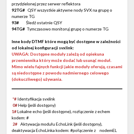
przydzielonej przez serwer reflektora
92TG#
QSY wszystkie aktywne nody SVX na grupę o
numerze TG
93#
Śledź ostatnie QSY
94TG#
Tymczasowo monitoruj grupę o numerze TG
Inne kody DTMF które mogą być dostępne w zależności
od lokalnej konfiguracji svxlink
:
UWAGA: Dostępne moduły zależą od opiekuna
przemiennika który może dodać lub usunąć moduł.
Mimo wielu fajnych funkcji jakie moduły oferują, czasami
są niedostępne z powodu nadmiernego celowego
(dokuczliwego) używania.
*#
Identyfikacja svxlink
0#
Help (jeśli dostępny)
1#
Lokalne echo (jeśli dostępne), rozłączenie z echem
kodem: #
2#
Aktywacja modułu EchoLink (jeśli dostępny),
deaktywacja EchoLinka kodem: #połączenie z
nodemEL