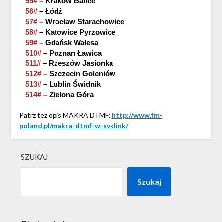
55#
– Kraków Balice
56#
– Łódź
57#
– Wrocław Starachowice
58#
– Katowice Pyrzowice
59#
– Gdańsk Wałesa
510#
– Poznan Ławica
511#
– Rzeszów Jasionka
512#
– Szczecin Goleniów
513#
– Lublin Świdnik
514#
– Zielona Góra
Patrz też opis MAKRA DTMF:
http://www.fm-
poland.pl/makra-dtmf-w-svxlink/
SZUKAJ
Szukaj