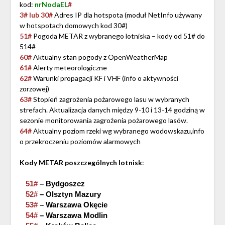
kod:
nrNodaEL
#
3# lub 30#
Adres IP dla hotspota (moduł NetInfo używany
w hotspotach domowych kod 30#)
51#
Pogoda METAR z wybranego lotniska – kody od 51# do
514#
60#
Aktualny stan pogody z OpenWeatherMap
61#
Alerty meteorologiczne
62#
Warunki propagacji KF i VHF (info o aktywności
zorzowej)
63#
Stopień zagrożenia pożarowego lasu w wybranych
strefach. Aktualizacja danych między 9-10 i 13-14 godziną w
sezonie monitorowania zagrożenia pożarowego lasów.
64#
Aktualny poziom rzeki wg wybranego wodowskazu,info
o przekroczeniu poziomów alarmowych
Kody METAR poszczególnych lotnisk
:
51#
– Bydgoszcz
52#
– Olsztyn Mazury
53#
– Warszawa Okęcie
54#
– Warszawa Modlin