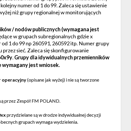
 kolejny numer od 1 do 99. Zaleca się ustawienie
wyżej niż grupy regionalnej w monitorujących
ików / nodów publicznych
(wymagana jest
dące w grupach subregionalnych gdzie x
 od 1 do 99 np 260591, 260592 itp. Numer grupy
przez sieć. Zaleca się skonfigurowanie
60x9y
.
Grupy dla idywidualnych przemienników
e wymagany jest wniosek.
r operacyjny
(opisane jak wyżej) i nie są tworzone
e są przez Zespół FM POLAND.
0xx
przydzielane są w drodze indywidualnej decyzji
becnych grupach wymaga wydzielenia.