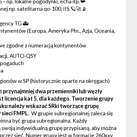
– np. lokalne pogodynki, echa itp.📯
nej np. satelitarna qo-100, IIS 🪐🚀📡
rgency TG 🚑
ontynentów (Europa, Ameryka Płn., Azja, Oceania,
owe zgodne z numeracją kontynentów
tacji, AUTO-QSY
 pogaduch
ia
gionów w SP (historycznie oparte na okręgach)
st
przynajmniej dwa przemienniki lub węzły
 licencja kat 5. dla każdego. Tworzenie grupy
sku należy wskazać SRki tworzące grupę
 sieci FMPL.
W grupie subregionalnej zaleca się
nna być grupa subregionalna. Każdy
 swoją indywidualną grupę przypisaną, aby można
 przez sieć. Numer grupy jest w formacie 260xxy