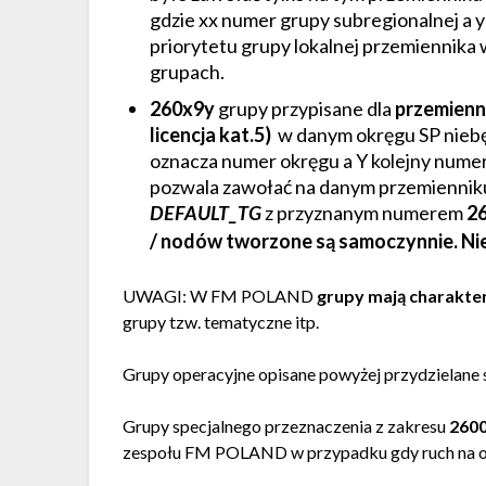
gdzie xx numer grupy subregionalnej a y
priorytetu grupy lokalnej przemiennika 
grupach.
260x9y
grupy przypisane dla
przemienn
licencja kat.5)
w danym okręgu SP niebę
oznacza numer okręgu a Y kolejny numer
pozwala zawołać na danym przemienniku 
z przyznanym numerem
2
DEFAULT_TG
/ nodów tworzone są samoczynnie. Ni
UWAGI: W FM POLAND
grupy mają charakte
grupy tzw. tematyczne itp.
Grupy operacyjne opisane powyżej przydzielan
Grupy specjalnego przeznaczenia z zakresu
260
zespołu FM POLAND w przypadku gdy ruch na o