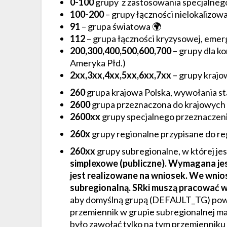
0-100
grupy z zastosowania specjalnego 
100-200
– grupy łączności nielokalizowa
91
– grupa światowa 🌍
112
– grupa łączności kryzysowej, eme
200,300,400,500,600,700
– grupy dla k
Ameryka Płd.)
2xx,3xx,4xx,5xx,6xx,7xx
– grupy kraj
260
grupa krajowa Polska, wywołania s
2600
grupa przeznaczona do krajowych
2600xx
grupy specjalnego przeznaczen
260x
grupy regionalne przypisane do re
260xx
grupy subregionalne, w której je
simplexowe (publiczne). Wymagana jest
jest realizowane na wniosek. We wnio
subregionalną. SRki muszą pracować w
aby domyślną grupą (DEFAULT_TG) powi
przemiennik w grupie subregionalnej ma
było zawołać tylko na tym przemienniku