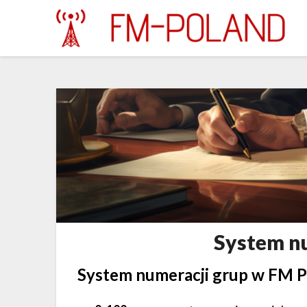
Skip
to
content
System n
System numeracji grup w FM