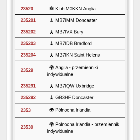
23520
🏤 Klub M0KKN Anglia
235201
🗼 MB7IMM Doncaster
235202
🗼 MB7IVX Bury
235203
🗼 MB7IDB Bradford
235204
🗼 MB7IKN Saint Helens
🌍 Anglia - przemienniki
23529
indywidualne
235291
🗼 MB7IQW Uxbridge
235292
🗼 GB3HF Doncaster
🌍 Północna Irlandia
2353
🌍 Północna Irlandia - przemienniki
23539
indywidualne