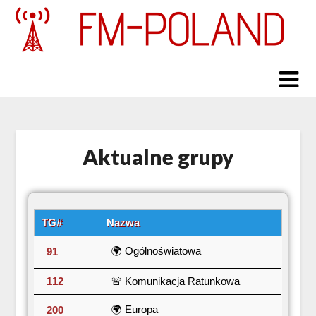
Skip
to
content
Aktualne grupy
TG#
Nazwa
🌍 Ogólnoświatowa
91
112
🚨 Komunikacja Ratunkowa
🌍 Europa
200