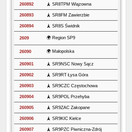
260892
🗼 SR8TPM Wiązowna
260893
🗼 SR8FM Zawierzbie
260894
🗼 SR8S Świdnik
🌍 Region SP9
2609
🌍 Małopolska
26090
260901
🗼 SR9NSC Nowy Sącz
260902
🗼 SR9RT Łysa Góra
260903
🗼 SR9CZC Częstochowa
260904
🗼 SR9POL Przehyba
260905
🗼 SR9ZAC Zakopane
260906
🗼 SR9KIC Kielce
260907
🗼 SR9PZC Piwniczna-Zdrój