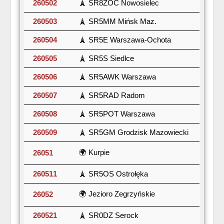
260502
🗼 SR8ZOC Nowosielec
260503
🗼 SR5MM Mińsk Maz.
260504
🗼 SR5E Warszawa-Ochota
260505
🗼 SR5S Siedlce
260506
🗼 SR5AWK Warszawa
260507
🗼 SR5RAD Radom
260508
🗼 SR5POT Warszawa
260509
🗼 SR5GM Grodzisk Mazowiecki
🌍 Kurpie
26051
260511
🗼 SR5OS Ostrołęka
🌍 Jezioro Zegrzyńskie
26052
260521
🗼 SR0DZ Serock