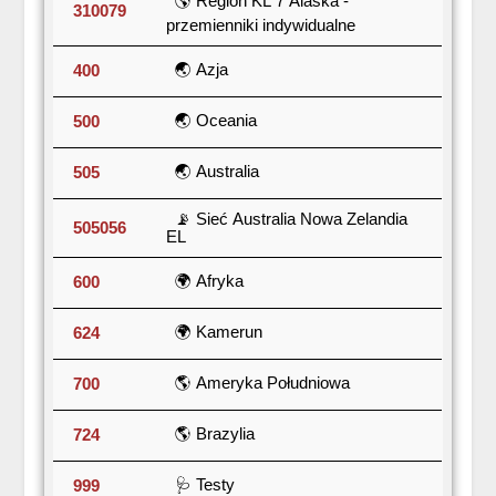
🌎 Region KL 7 Alaska -
310079
przemienniki indywidualne
🌏 Azja
400
🌏 Oceania
500
🌏 Australia
505
📡 Sieć Australia Nowa Zelandia
505056
EL
🌍 Afryka
600
🌍 Kamerun
624
🌎 Ameryka Południowa
700
🌎 Brazylia
724
🩺 Testy
999