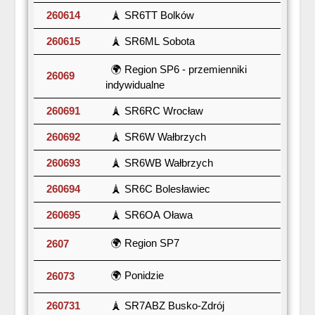
260614
🗼 SR6TT Bolków
260615
🗼 SR6ML Sobota
🌍 Region SP6 - przemienniki
26069
indywidualne
260691
🗼 SR6RC Wrocław
260692
🗼 SR6W Wałbrzych
260693
🗼 SR6WB Wałbrzych
260694
🗼 SR6C Bolesławiec
260695
🗼 SR6OA Oława
🌍 Region SP7
2607
🌍 Ponidzie
26073
260731
🗼 SR7ABZ Busko-Zdrój