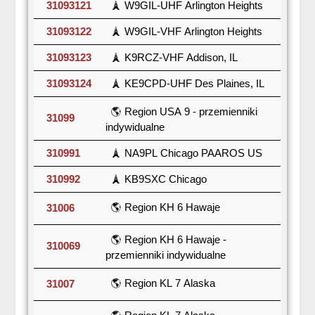
31093121
🗼 W9GIL-UHF Arlington Heights
31093122
🗼 W9GIL-VHF Arlington Heights
31093123
🗼 K9RCZ-VHF Addison, IL
31093124
🗼 KE9CPD-UHF Des Plaines, IL
🌎 Region USA 9 - przemienniki
31099
indywidualne
310991
🗼 NA9PL Chicago PAAROS US
310992
🗼 KB9SXC Chicago
🌎 Region KH 6 Hawaje
31006
🌎 Region KH 6 Hawaje -
310069
przemienniki indywidualne
🌎 Region KL 7 Alaska
31007