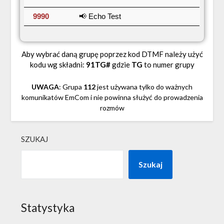
9990
📢 Echo Test
Aby wybrać daną grupę poprzez kod DTMF należy użyć
kodu wg składni:
91TG#
gdzie
TG
to numer grupy
UWAGA
: Grupa
112
jest używana tylko do ważnych
komunikatów EmCom i nie powinna służyć do prowadzenia
rozmów
SZUKAJ
Szukaj
Statystyka