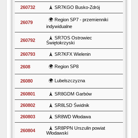
260732
🗼 SR7KGO Busko-Zdrój
🌍 Region SP7 - przemienniki
26079
indywidualne
🗼 SR7OS Ostrowiec
260792
Świętokrzyski
260793
🗼 SR7KFX Wielenin
🌍 Region SP8
2608
🌍 Lubelszczyzna
26080
260801
🗼 SR8GDM Garbów
260802
🗼 SR8LSD Świdnik
260803
🗼 SR8WD Włodawa
🗼 SR8PPN Urszulin powiat
260804
Włodawski