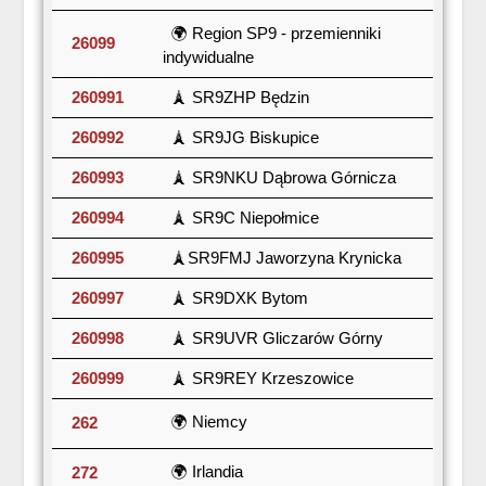
🌍 Region SP9 - przemienniki
26099
indywidualne
260991
🗼 SR9ZHP Będzin
260992
🗼 SR9JG Biskupice
260993
🗼 SR9NKU Dąbrowa Górnicza
260994
🗼 SR9C Niepołmice
260995
🗼SR9FMJ Jaworzyna Krynicka
260997
🗼 SR9DXK Bytom
260998
🗼 SR9UVR Gliczarów Górny
260999
🗼 SR9REY Krzeszowice
🌍 Niemcy
262
🌍 Irlandia
272