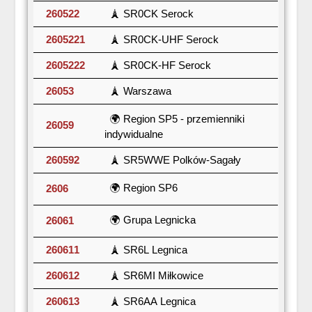
260522
🗼 SR0CK Serock
2605221
🗼 SR0CK-UHF Serock
2605222
🗼 SR0CK-HF Serock
26053
🗼 Warszawa
🌍 Region SP5 - przemienniki
26059
indywidualne
260592
🗼 SR5WWE Polków-Sagały
🌍 Region SP6
2606
🌍 Grupa Legnicka
26061
260611
🗼 SR6L Legnica
260612
🗼 SR6MI Miłkowice
260613
🗼 SR6AA Legnica