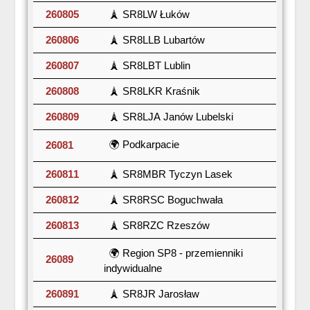
260805
🗼 SR8LW Łuków
260806
🗼 SR8LLB Lubartów
260807
🗼 SR8LBT Lublin
260808
🗼 SR8LKR Kraśnik
260809
🗼 SR8LJA Janów Lubelski
🌍 Podkarpacie
26081
260811
🗼 SR8MBR Tyczyn Lasek
260812
🗼 SR8RSC Boguchwała
260813
🗼 SR8RZC Rzeszów
🌍 Region SP8 - przemienniki
26089
indywidualne
260891
🗼 SR8JR Jarosław