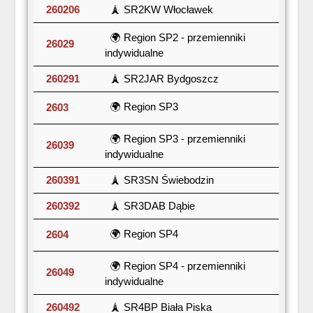
260206
🗼 SR2KW Włocławek
🌍 Region SP2 - przemienniki
26029
indywidualne
260291
🗼 SR2JAR Bydgoszcz
🌍 Region SP3
2603
🌍 Region SP3 - przemienniki
26039
indywidualne
260391
🗼 SR3SN Świebodzin
260392
🗼 SR3DAB Dąbie
🌍 Region SP4
2604
🌍 Region SP4 - przemienniki
26049
indywidualne
260492
🗼 SR4BP Biała Piska