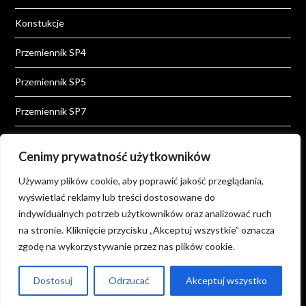
Konstukcje
Przemiennik SP4
Przemiennik SP5
Przemiennik SP7
Przemiennik SP8
Cenimy prywatność użytkowników
Przemienniki
Używamy plików cookie, aby poprawić jakość przeglądania,
wyświetlać reklamy lub treści dostosowane do
Wiadomości
indywidualnych potrzeb użytkowników oraz analizować ruch
Wiedza
na stronie. Kliknięcie przycisku „Akceptuj wszystkie” oznacza
zgodę na wykorzystywanie przez nas plików cookie.
Dostosuj
Odrzucać
Akceptuj wszystko
©2026 FM POLAND
| Powered by
SuperbThemes