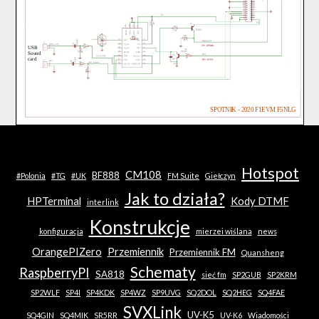
Hotspot
CM108
BF888
#Polonia
#TG
#UK
FM Suite
Giełczyn
Jak to działa?
HPTerminal
Kody DTMF
interlink
Konstrukcje
konfiguracja
mierzei wiślana
news
OrangePIZero
Przemiennik
Przemiennik FM
Quansheng
Schematy
RaspberryPI
SA818
sieć fm
SP2GUB
SP2KRM
SP2WLF
SP4I
SP4KDK
SP4WZ
SP9UVG
SQ2DOL
SQ2HEG
SQ4FAE
SVXLink
UV-K5
SQ4GIN
SQ4MIK
SR5RR
UV-K6
Wiadomości