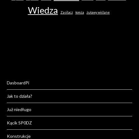
Wiedza
Zasilacz
łomża
żuławy wiślane
DasboardPi
Jak to działa?
Już niedługo
Kącik SP0DZ
Konstrukcje