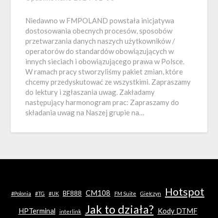
Niedawno w FMPOLAND powstała inicjatywa
dostosowania obecnych procesów, sposobów
przetwarzania danych naszych użytkowników /
operatorów do standardów obowiązujących w
innych sieciach i obowiązującego prawa w Polsce.
W ramach pracy stworzyliśmy pakiet zmian, które
chcemy przedyskutować ze wszystkimi. Zapraszamy
do lektury i zgłaszania uwag. Zakładamy
następujący harmonogram prac: Zapraszamy do
składania uwag na Naszej grupie na…
Hotspot
CM108
BF888
#Polonia
#TG
#UK
FM Suite
Giełczyn
Jak to działa?
HPTerminal
Kody DTMF
interlink