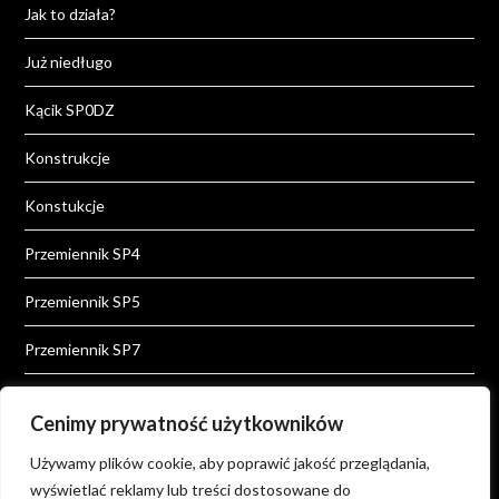
Jak to działa?
Już niedługo
Kącik SP0DZ
Konstrukcje
Konstukcje
Przemiennik SP4
Przemiennik SP5
Przemiennik SP7
Przemiennik SP8
Cenimy prywatność użytkowników
Przemienniki
Używamy plików cookie, aby poprawić jakość przeglądania,
wyświetlać reklamy lub treści dostosowane do
Wiadomości