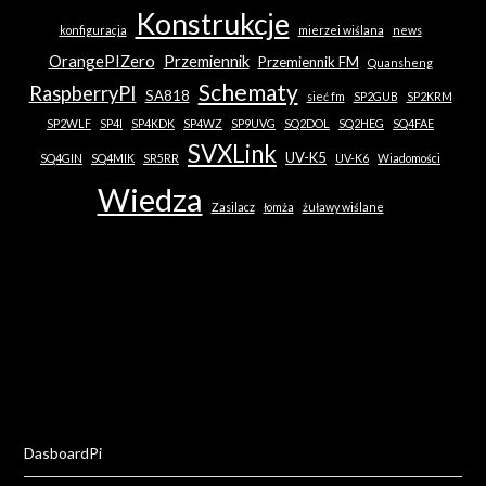
Konstrukcje
konfiguracja
mierzei wiślana
news
OrangePIZero
Przemiennik
Przemiennik FM
Quansheng
Schematy
RaspberryPI
SA818
sieć fm
SP2GUB
SP2KRM
SP2WLF
SP4I
SP4KDK
SP4WZ
SP9UVG
SQ2DOL
SQ2HEG
SQ4FAE
SVXLink
UV-K5
SQ4GIN
SQ4MIK
SR5RR
UV-K6
Wiadomości
Wiedza
Zasilacz
łomża
żuławy wiślane
DasboardPi