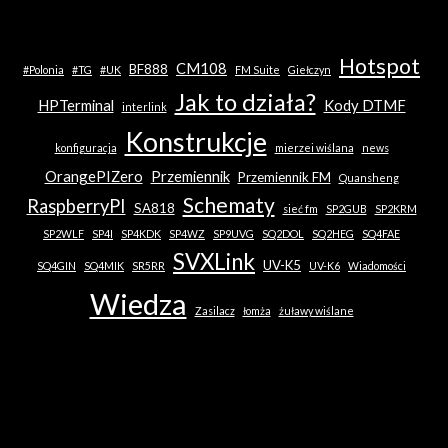
Hotspot
CM108
BF888
#Polonia
#TG
#UK
FM Suite
Giełczyn
Jak to działa?
HPTerminal
Kody DTMF
interlink
Konstrukcje
konfiguracja
mierzei wiślana
news
OrangePIZero
Przemiennik
Przemiennik FM
Quansheng
Schematy
RaspberryPI
SA818
sieć fm
SP2GUB
SP2KRM
SP2WLF
SP4I
SP4KDK
SP4WZ
SP9UVG
SQ2DOL
SQ2HEG
SQ4FAE
SVXLink
UV-K5
SQ4GIN
SQ4MIK
SR5RR
UV-K6
Wiadomości
Wiedza
Zasilacz
łomża
żuławy wiślane