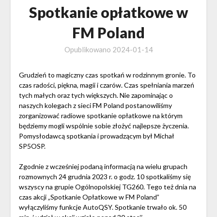
Spotkanie opłatkowe w
FM Poland
Opublikowano
2024-01-14
Grudzień to magiczny czas spotkań w rodzinnym gronie. To
czas radości, piękna, magii i czarów. Czas spełniania marzeń
tych małych oraz tych większych. Nie zapominając o
naszych kolegach z sieci FM Poland postanowiliśmy
zorganizować radiowe spotkanie opłatkowe na którym
będziemy mogli wspólnie sobie złożyć najlepsze życzenia.
Pomysłodawcą spotkania i prowadzącym był Michał
SP5OSP.
Zgodnie z wcześniej podaną informacją na wielu grupach
rozmownych 24 grudnia 2023 r. o godz. 10 spotkaliśmy się
wszyscy na grupie Ogólnopolskiej TG260. Tego też dnia na
czas akcji „Spotkanie Opłatkowe w FM Poland”
wyłączyliśmy funkcje AutoQSY. Spotkanie trwało ok. 50