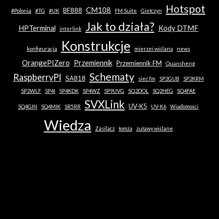
Hotspot
CM108
BF888
#Polonia
#TG
#UK
FM Suite
Giełczyn
Jak to działa?
HPTerminal
Kody DTMF
interlink
Konstrukcje
konfiguracja
mierzei wiślana
news
OrangePIZero
Przemiennik
Przemiennik FM
Quansheng
Schematy
RaspberryPI
SA818
sieć fm
SP2GUB
SP2KRM
SP2WLF
SP4I
SP4KDK
SP4WZ
SP9UVG
SQ2DOL
SQ2HEG
SQ4FAE
SVXLink
UV-K5
SQ4GIN
SQ4MIK
SR5RR
UV-K6
Wiadomości
Wiedza
Zasilacz
łomża
żuławy wiślane