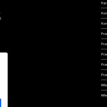
Kąc
K
Kon
R
Kon
Prz
Prz
Prz
Prz
Prz
Wia
Wie