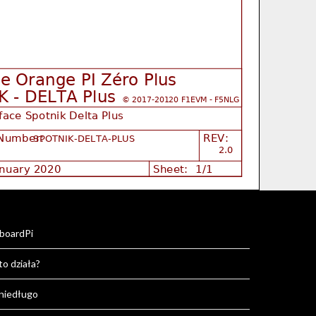
boardPi
to działa?
 niedługo