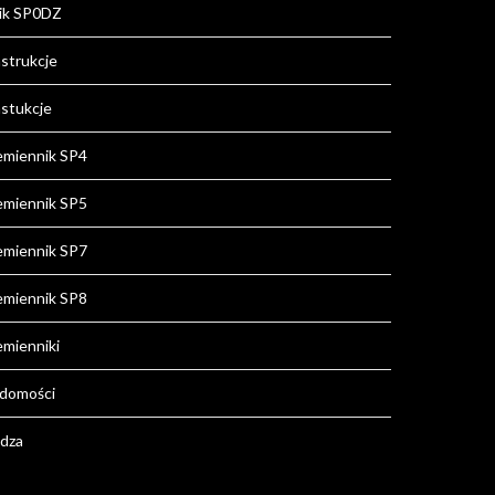
ik SP0DZ
strukcje
stukcje
emiennik SP4
emiennik SP5
emiennik SP7
emiennik SP8
emienniki
domości
dza