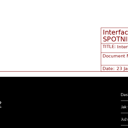
Das
?
Jak 
Już