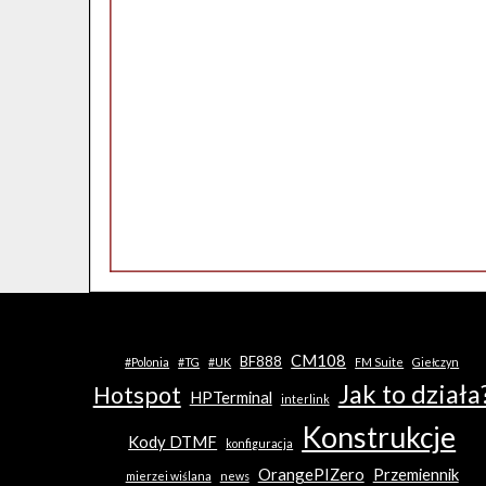
CM108
BF888
#Polonia
#TG
#UK
FM Suite
Giełczyn
Jak to działa
Hotspot
HPTerminal
interlink
Konstrukcje
Kody DTMF
konfiguracja
OrangePIZero
Przemiennik
mierzei wiślana
news