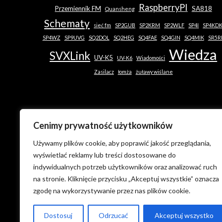
RaspberryPI
Przemiennik FM
SA818
Quansheng
Schematy
sieć fm
SP2GUB
SP2KRM
SP2WLF
SP4I
SP4KD
SP4WZ
SP9UVG
SQ2DOL
SQ2HEG
SQ4FAE
SQ4GIN
SQ4MIK
SR5R
Wiedza
SVXLink
UV-K5
UV-K6
Wiadomości
Zasilacz
łomża
żuławy wiślane
Cenimy prywatność użytkowników
Używamy plików cookie, aby poprawić jakość przeglądania,
wyświetlać reklamy lub treści dostosowane do
indywidualnych potrzeb użytkowników oraz analizować ruch
na stronie. Kliknięcie przycisku „Akceptuj wszystkie” oznacza
zgodę na wykorzystywanie przez nas plików cookie.
Dostosuj
Odrzucać
Akceptuj wszystko