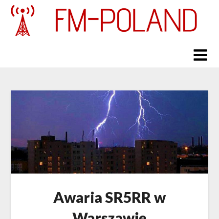
Skip
to
content
Awaria SR5RR w
Warszawie