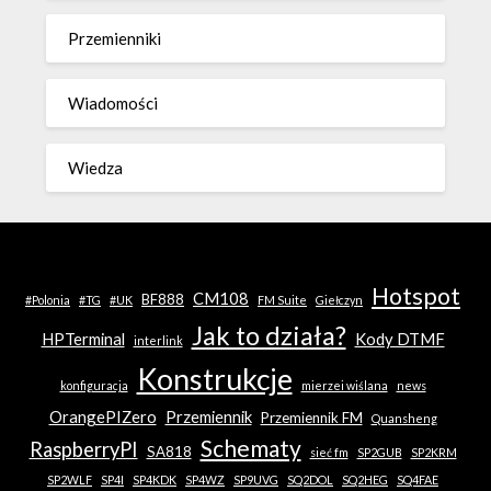
Przemienniki
Wiadomości
Wiedza
Hotspot
CM108
BF888
#Polonia
#TG
#UK
FM Suite
Giełczyn
Jak to działa?
HPTerminal
Kody DTMF
interlink
Konstrukcje
konfiguracja
mierzei wiślana
news
OrangePIZero
Przemiennik
Przemiennik FM
Quansheng
Schematy
RaspberryPI
SA818
sieć fm
SP2GUB
SP2KRM
SP2WLF
SP4I
SP4KDK
SP4WZ
SP9UVG
SQ2DOL
SQ2HEG
SQ4FAE