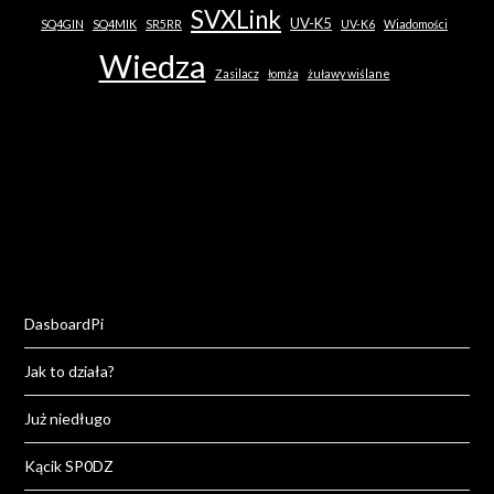
SVXLink
UV-K5
SQ4GIN
SQ4MIK
SR5RR
UV-K6
Wiadomości
Wiedza
Zasilacz
łomża
żuławy wiślane
DasboardPi
Jak to działa?
Już niedługo
Kącik SP0DZ