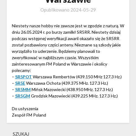
Opublikowano
2024-05-29
Niestety nasze hobby nie zawsze jest w zgodzie z naturą. W
dniu 26.05.2024 r. po burzy zamilkł SR5RR. Niestety dzisiaj
podczas wstępnej weryfikacji awarii okazało się że SR5RR
został pozbawiony części anteny. Nieznane są szkody jakie
wyrządziło to uderzenie. Będziemy planowali to
zweryfikować w najbliższym czasie. Wszystkim
zainteresowanym FM Poland w Warszawie i okolicy
polecamy:
–
SR5POT
Warszawa Rembertów (439.150 MHz 127.3 Hz.)
–
SR5E
Warszawa Ochota (439.375 MHz. 127.3 Hz.)
–
SR5MM
Mińsk Mazowiecki (438.950 MHz. 127.3 Hz.)
–
SR5GM
Grodzisk Mazowiecki (439.225 MHz. 127.3 Hz.)
Do usłyszenia
Zespół FM Poland
SZUKAJ