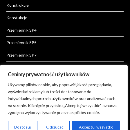
Konstrukcje
Konstukcje
Przemiennik SP4
Przemiennik SP5
Przemiennik SP7
Przemiennik SP8
Cenimy prywatność użytkowników
Przemienniki
Używamy plików cookie, aby poprawić jakość przeglądania,
wyświetlać reklamy lub treści dostosowane do
Wiadomości
indywidualnych potrzeb użytkowników oraz analizować ruch
Wiedza
na stronie. Kliknięcie przycisku „Akceptuj wszystkie” oznacza
zgodę na wykorzystywanie przez nas plików cookie.
Dostosuj
Odrzucać
Akceptuj wszystko