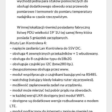
wychodzi jedna para styków pomocniczych do
obsługi dodatkowego obwodu oraz przewody
pomiarowe i termometr do pomiaru temperatury
nadajnika w czasie rzeczywistym.
W innej lokalizacji również posiadamy fabryczną
listwę PDU wielkości 19′ 1U tej samej firmy która
posiada 5 gniazdek zarządzanych.
Atuty Lan Kontrolera 4:
– napięcie zasilania Lan Kontrolera do 55V DC.
– obsługa 4 zewnętrznych przekaźników + 1 wbudowany.
– obsługa do 8 czujników typu ds18b20.
– obsługuje czujniki po I2C (bme280 itp.).
– dwupoziomowa obsługa przez www.
– moduł współpracuje z czujnikami bazującymi na RS485.
– watchdog (ratujący kiedy lokalny ruter się przywiesi).
– możliwość zaplanowania zadań na urządzeniu.
– moduł może mierzyć też pobór prądu na obwodach.
– w każdej wersji LK4 dostępny jest moduł WIFI.
– dostępne są dodatkowe wersje rozbudowane o modem
LTE.
– moduł podłączony do internetu zapisuje również na