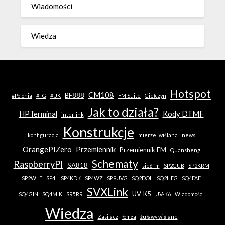
Wiadomości
Wiedza
Hotspot
CM108
BF888
#Polonia
#TG
#UK
FM Suite
Giełczyn
Jak to działa?
HPTerminal
Kody DTMF
interlink
Konstrukcje
konfiguracja
mierzei wiślana
news
OrangePIZero
Przemiennik
Przemiennik FM
Quansheng
Schematy
RaspberryPI
SA818
sieć fm
SP2GUB
SP2KRM
SP2WLF
SP4I
SP4KDK
SP4WZ
SP9UVG
SQ2DOL
SQ2HEG
SQ4FAE
SVXLink
UV-K5
SQ4GIN
SQ4MIK
SR5RR
UV-K6
Wiadomości
Wiedza
Zasilacz
łomża
żuławy wiślane