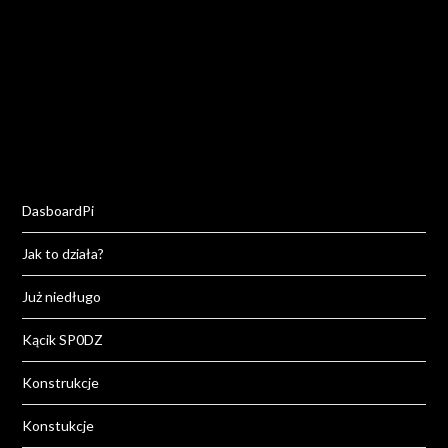
DasboardPi
Jak to działa?
Już niedługo
Kącik SP0DZ
Konstrukcje
Konstukcje