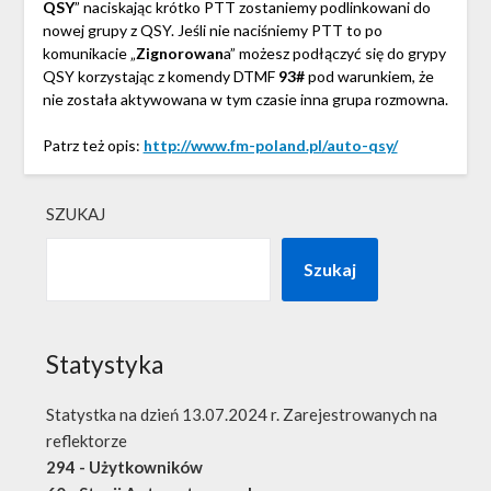
QSY
” naciskając krótko PTT zostaniemy podlinkowani do
nowej grupy z QSY. Jeśli nie naciśniemy PTT to po
komunikacie „
Zignorowan
a” możesz podłączyć się do grypy
QSY korzystając z komendy DTMF
93#
pod warunkiem, że
nie została aktywowana w tym czasie inna grupa rozmowna.
Patrz też opis:
http://www.fm-poland.pl/auto-qsy/
SZUKAJ
Szukaj
Statystyka
Statystka na dzień 13.07.2024 r. Zarejestrowanych na
reflektorze
294 - Użytkowników