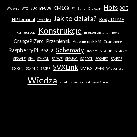
Hotspot
CM108
BF888
#Polonia
#TG
#UK
FM Suite
Giełczyn
Jak to działa?
HPTerminal
Kody DTMF
interlink
Konstrukcje
konfiguracja
mierzei wiślana
news
OrangePIZero
Przemiennik
Przemiennik FM
Quansheng
Schematy
RaspberryPI
SA818
sieć fm
SP2GUB
SP2KRM
SP2WLF
SP4I
SP4KDK
SP4WZ
SP9UVG
SQ2DOL
SQ2HEG
SQ4FAE
SVXLink
UV-K5
SQ4GIN
SQ4MIK
SR5RR
UV-K6
Wiadomości
Wiedza
Zasilacz
łomża
żuławy wiślane