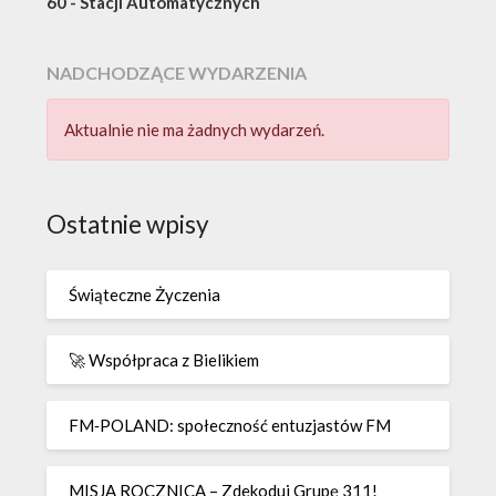
60 - Stacji Automatycznych
NADCHODZĄCE WYDARZENIA
Aktualnie nie ma żadnych wydarzeń.
Ostatnie wpisy
Świąteczne Życzenia
🚀 Współpraca z Bielikiem
FM‑POLAND: społeczność entuzjastów FM
MISJA ROCZNICA – Zdekoduj Grupę 311!