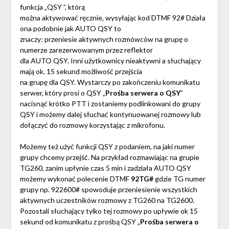
funkcja „QSY ”, którą
można aktywować ręcznie, wysyłając kod DTMF 92# Działa
ona podobnie jak AUTO QSY to
znaczy: przeniesie aktywnych rozmówców na grupę o
numerze zarezerwowanym przez reflektor
dla AUTO QSY. Inni użytkownicy nieaktywni a słuchający
mają ok. 15 sekund możliwość przejścia
na grupę dla QSY. Wystarczy po zakończeniu komunikatu
serwer, który prosi o QSY „
Prośba serwera o QSY
”
nacisnąć krótko PTT i zostaniemy podlinkowani do grupy
QSY i możemy dalej słuchać kontynuowanej rozmowy lub
dołączyć do rozmowy korzystając z mikrofonu.
Możemy też użyć funkcji QSY z podaniem, na jaki numer
grupy chcemy przejść. Na przykład rozmawiając na grupie
TG260, zanim upłynie czas 5 min i zadziała AUTO QSY
możemy wykonać polecenie DTMF
92TG#
gdzie TG numer
grupy np. 922600# spowoduje przeniesienie wszystkich
aktywnych uczestników rozmowy z TG260 na TG2600.
Pozostali słuchający tylko tej rozmowy po upływie ok 15
sekund od komunikatu z prośbą QSY „
Prośba serwera o