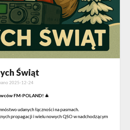
ych Świąt
wano
2025-12-24
alowców FM-POLAND!
🎄
 mnóstwo udanych łączności na pasmach.
etnych propagacji i wielu nowych QSO w nadchodzącym