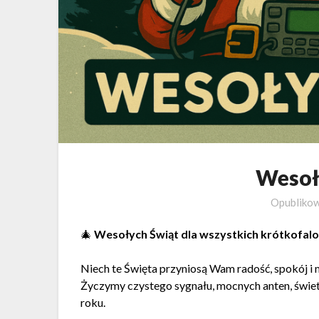
Wesoł
Opubliko
🎄
Wesołych Świąt dla wszystkich krótkof
Niech te Święta przyniosą Wam radość, spokój i
Życzymy czystego sygnału, mocnych anten, świ
roku.