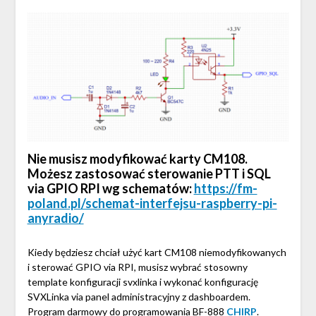
Nie musisz modyfikować karty CM108.
Możesz zastosować sterowanie PTT i SQL
via GPIO RPI wg schematów:
https://fm-
poland.pl/schemat-interfejsu-raspberry-pi-
anyradio/
Kiedy będziesz chciał użyć kart CM108 niemodyfikowanych
i sterować GPIO via RPI, musisz wybrać stosowny
template konfiguracji svxlinka i wykonać konfigurację
SVXLinka via panel administracyjny z dashboardem.
Program darmowy do programowania BF-888
CHIRP
.