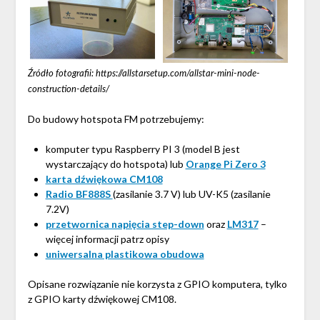
Źródło fotografii: https://allstarsetup.com/allstar-mini-node-
construction-details/
Do budowy hotspota FM potrzebujemy:
komputer typu Raspberry PI 3 (model B jest
wystarczający do hotspota) lub
Orange Pi Zero 3
karta dźwiękowa CM108
Radio BF888S
(zasilanie 3.7 V) lub UV-K5 (zasilanie
7.2V)
przetwornica napięcia step-down
oraz
LM317
–
więcej informacji patrz opisy
uniwersalna plastikowa obudowa
Opisane rozwiązanie nie korzysta z GPIO komputera, tylko
z GPIO karty dźwiękowej CM108.