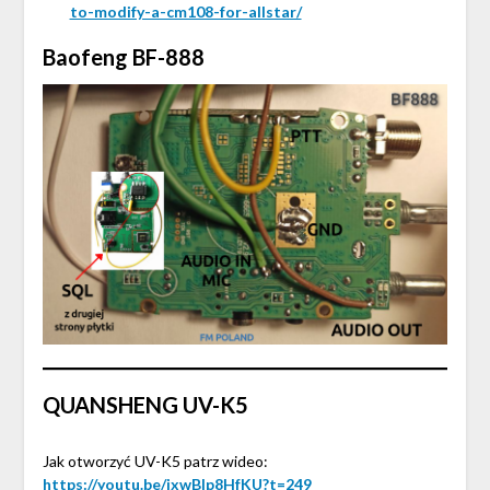
to-modify-a-cm108-for-allstar/
Baofeng BF-888
QUANSHENG UV-K5
Jak otworzyć UV-K5 patrz wideo:
https://youtu.be/jxwBlp8HfKU?t=249