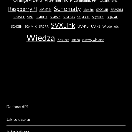
Przemiennik FM
Quansheng
Schematy
RaspberryPI
SA818
sieć fm
SP2GUB
SP2KRM
SP2WLF
SP4I
SP4KDK
SP4WZ
SP9UVG
SQ2DOL
SQ2HEG
SQ4FAE
SVXLink
UV-K5
SQ4GIN
SQ4MIK
SR5RR
UV-K6
Wiadomości
Wiedza
Zasilacz
łomża
żuławy wiślane
DasboardPi
Jak to działa?
Już niedługo