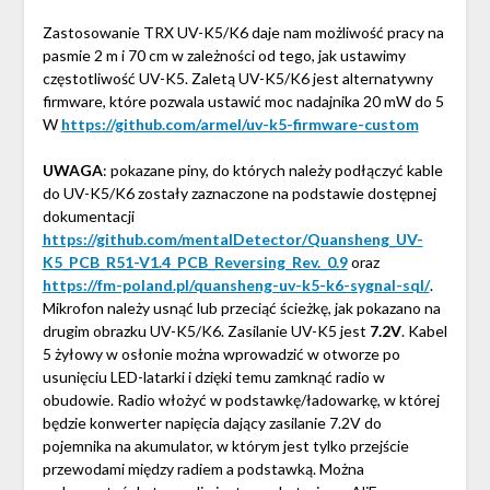
Zastosowanie TRX UV-K5/K6 daje nam możliwość pracy na
pasmie 2 m i 70 cm w zależności od tego, jak ustawimy
częstotliwość UV-K5. Zaletą UV-K5/K6 jest alternatywny
firmware, które pozwala ustawić moc nadajnika 20 mW do 5
W
https://github.com/armel/uv-k5-firmware-custom
UWAGA
: pokazane piny, do których należy podłączyć kable
do UV-K5/K6 zostały zaznaczone na podstawie dostępnej
dokumentacji
https://github.com/mentalDetector/Quansheng_UV-
K5_PCB_R51-V1.4_PCB_Reversing_Rev._0.9
oraz
https://fm-poland.pl/quansheng-uv-k5-k6-sygnal-sql/
.
Mikrofon należy usnąć lub przeciąć ścieżkę, jak pokazano na
drugim obrazku UV-K5/K6. Zasilanie UV-K5 jest
7.2V
. Kabel
5 żyłowy w osłonie można wprowadzić w otworze po
usunięciu LED-latarki i dzięki temu zamknąć radio w
obudowie. Radio włożyć w podstawkę/ładowarkę, w której
będzie konwerter napięcia dający zasilanie 7.2V do
pojemnika na akumulator, w którym jest tylko przejście
przewodami między radiem a podstawką. Można