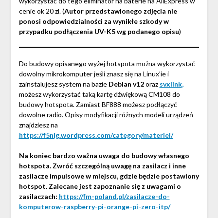
wykorzystać do tego eliminator na baterie na AliExpress w
cenie ok 20 zl. (
Autor przedstawionego zdjęcia nie
ponosi odpowiedzialności za wynikłe szkody w
przypadku podłączenia UV-K5 wg podanego opisu
)
Do budowy opisanego wyżej hotspota można wykorzystać
dowolny mikrokomputer jeśli znasz się na Linux’ie i
zainstalujesz system na bazie
Debian v12
oraz
svxlink
,
możesz wykorzystać taką kartę dźwiękową CM108 do
budowy hotspota. Zamiast BF888 możesz podłączyć
dowolne radio. Opisy modyfikacji różnych modeli urządzeń
znajdziesz na
https://f5nlg.wordpress.com/category/materiel/
Na koniec bardzo ważna uwaga do budowy własnego
hotspota. Zwróć szczególną uwagę na zasilacz i inne
zasilacze impulsowe w miejscu, gdzie będzie postawiony
hotspot. Zalecane jest zapoznanie się z uwagami o
zasilaczach:
https://fm-poland.pl/zasilacze-do-
komputerow-raspberry-pi-orange-pi-zero-itp/