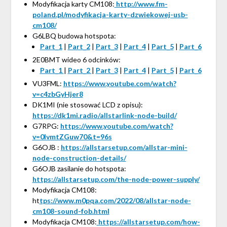
Modyfikacja karty CM108:
http://www.fm-
poland.pl/modyfikacja-karty-dzwiekowej-usb-
cm108/
G6LBQ budowa hotspota:
Part_1
|
Part_2
|
Part_3
|
Part_4
|
Part_5
|
Part_6
2E0BMT wideo 6 odcinków:
Part_1
|
Part_2
|
Part_3
|
Part_4
|
Part_5
|
Part_6
VU3FML:
https://www.youtube.com/watch?
v=c4zbGyHjer8
DK1MI (nie stosować LCD z opisu):
https://dk1mi.radio/allstarlink-node-build/
G7RPG:
https://www.youtube.com/watch?
v=0lvmtZGuw70&t=96s
G6OJB :
https://allstarsetup.com/allstar-mini-
node-construction-details/
G6OJB zasilanie do hotspota:
https://allstarsetup.com/the-node-power-supply/
Modyfikacja CM108:
ht
tps://www.m0pqa.com/2022/08/allstar-node-
cm108-sound-fob.html
Modyfikacja CM108:
https://allstarsetup.com/how-