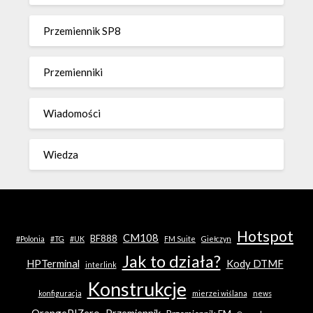
Przemiennik SP8
Przemienniki
Wiadomości
Wiedza
Hotspot
CM108
BF888
#Polonia
#TG
#UK
FM Suite
Giełczyn
Jak to działa?
HPTerminal
Kody DTMF
interlink
Konstrukcje
konfiguracja
mierzei wiślana
news
OrangePIZero
Przemiennik