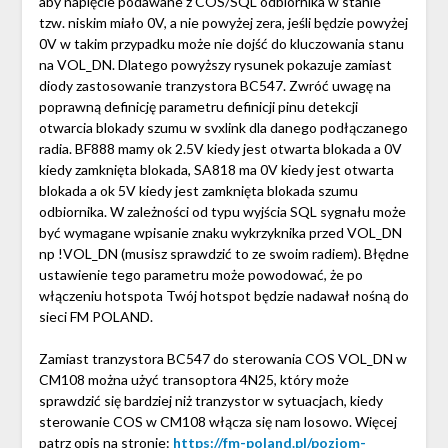
aby napięcie podawane z COS/SQL odbiornika w stanie
tzw. niskim miało 0V, a nie powyżej zera, jeśli będzie powyżej
0V w takim przypadku może nie dojść do kluczowania stanu
na VOL_DN. Dlatego powyższy rysunek pokazuje zamiast
diody zastosowanie tranzystora BC547. Zwróć uwagę na
poprawną definicję parametru definicji pinu detekcji
otwarcia blokady szumu w svxlink dla danego podłączanego
radia. BF888 mamy ok 2.5V kiedy jest otwarta blokada a 0V
kiedy zamknięta blokada, SA818 ma 0V kiedy jest otwarta
blokada a ok 5V kiedy jest zamknięta blokada szumu
odbiornika. W zależności od typu wyjścia SQL sygnału może
być wymagane wpisanie znaku wykrzyknika przed VOL_DN
np !VOL_DN (musisz sprawdzić to ze swoim radiem). Błędne
ustawienie tego parametru może powodować, że po
włączeniu hotspota Twój hotspot będzie nadawał nośną do
sieci FM POLAND.
Zamiast tranzystora BC547 do sterowania COS VOL_DN w
CM108 można użyć transoptora 4N25, który może
sprawdzić się bardziej niż tranzystor w sytuacjach, kiedy
sterowanie COS w CM108 włącza się nam losowo. Więcej
patrz opis na stronie:
https://fm-poland.pl/poziom-