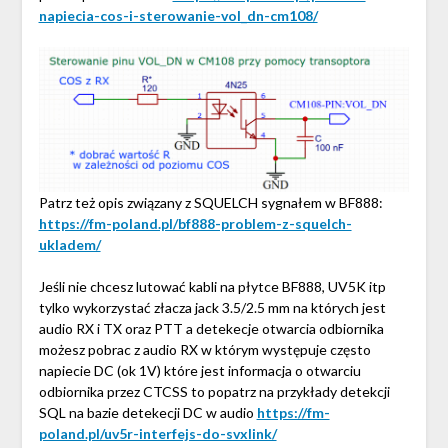
napiecia-cos-i-sterowanie-vol_dn-cm108/
Patrz też opis związany z SQUELCH sygnałem w BF888:
https://fm-poland.pl/bf888-problem-z-squelch-
ukladem/
Jeśli nie chcesz lutować kabli na płytce BF888, UV5K itp
tylko wykorzystać złacza jack 3.5/2.5 mm na których jest
audio RX i TX oraz PTT a detekecje otwarcia odbiornika
możesz pobrac z audio RX w którym występuje często
napiecie DC (ok 1V) które jest informacja o otwarciu
odbiornika przez CTCSS to popatrz na przykłady detekcji
SQL na bazie detekecji DC w audio
https://fm-
poland.pl/uv5r-interfejs-do-svxlink/