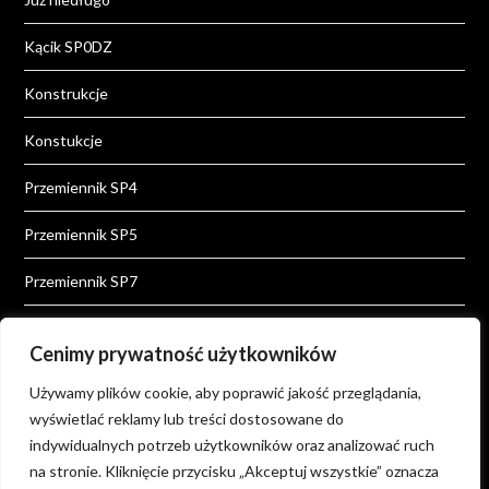
Kącik SP0DZ
Konstrukcje
Konstukcje
Przemiennik SP4
Przemiennik SP5
Przemiennik SP7
Przemiennik SP8
Cenimy prywatność użytkowników
Przemienniki
Używamy plików cookie, aby poprawić jakość przeglądania,
wyświetlać reklamy lub treści dostosowane do
Wiadomości
indywidualnych potrzeb użytkowników oraz analizować ruch
Wiedza
na stronie. Kliknięcie przycisku „Akceptuj wszystkie” oznacza