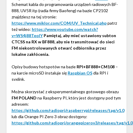
Schemat kabla do programowania urządzeń radiowych BF-
888, UV5R itp (radia firmy Baofeng) na bazie CP2102
znajdziesz na tej stronie:
https://www.miklor.com/COM/UV_Technical.php
patrz
też wideo:
https://www.youtube.com/watch?
v=WS4j88TeoIY
Pamiętaj, aby mieć ustawiony subton
CTCSS na RX w BF888, aby nie transmitować do sieci
FM niekontrolowanych otwarć odbiornika przez
lokalne zakłócenia.
Opisy budowy hotspotów na bazie
RPI+BF888+CM108
–
na karcie microSD instaluje się
Raspbian OS
dla RPI i
svxlink.
Można skorzystać z eksperymentalnego gotowego obrazu
FM POLAND
na Raspberry PI, który jest dostępny pod tym
adresem:
https://github.com/radioprj/raspberrypi/releases/tag/v1.0
lub dla Orange PI Zero 3 obraz dostępny:
https://github.com/radioprj/orangepizerov3/releases/tag/v1.0